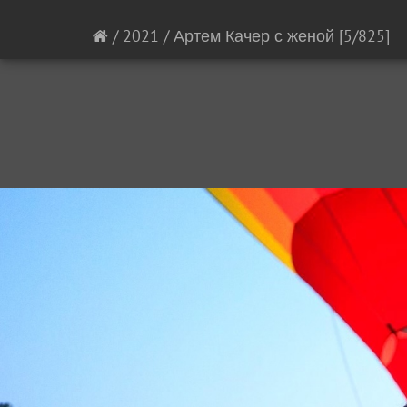
/
2021
/
Артем Качер с женой
[5/825]