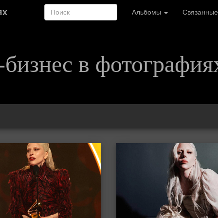
ях
Альбомы
Связанные
-бизнес в фотография