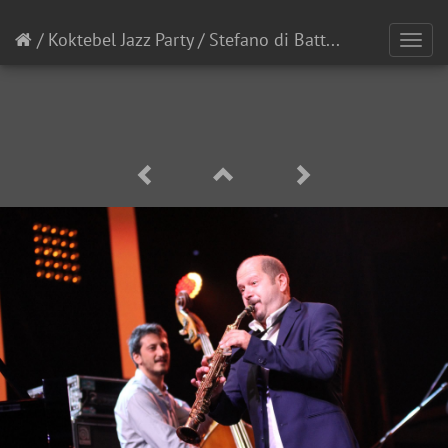
/
Koktebel Jazz Party
/
Stefano di Battista на Koktebel Jazz Party 2015
Toggl
navig