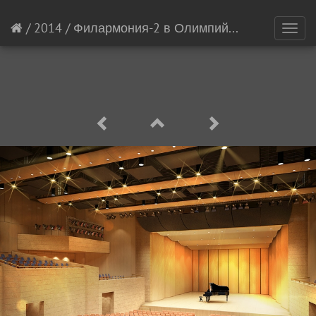
/
2014
/
Филармония-2 в Олимпийской деревне
[
Toggl
navig