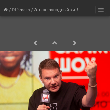
/
DJ Smash
/
Это не западный хит! - DJ SMASH прокомменитровал наветы хейтеров
Toggl
navig