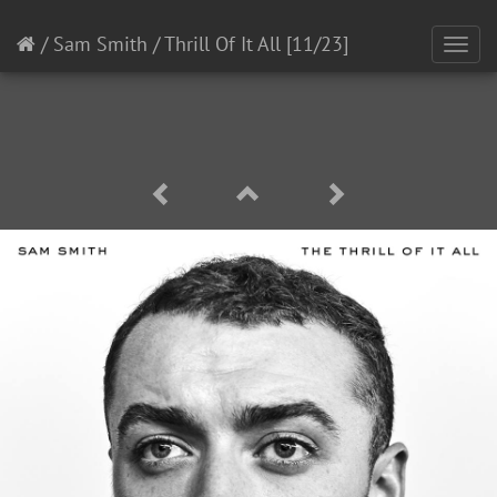
/
Sam Smith
/
Thrill Of It All
[11/23]
Toggl
navig