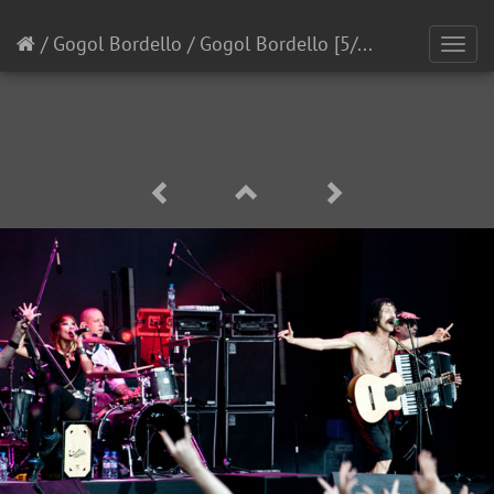
/
Gogol Bordello
/
Gogol Bordello
[5/11]
Toggl
navig