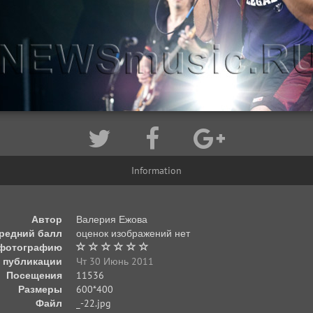
Information
Автор
Валерия Ежова
редний балл
оценок изображений нет
 фотографию
 публикации
Чт 30 Июнь 2011
Посещения
11536
Размеры
600*400
Файл
_-22.jpg