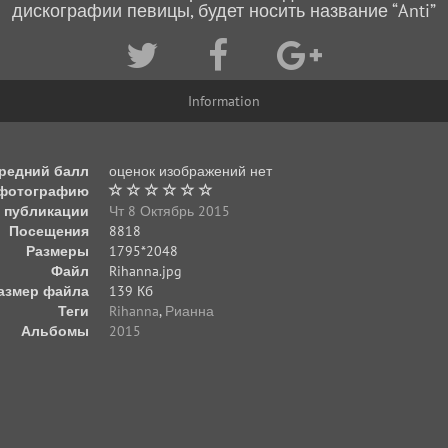
дискографии певицы, будет носить название “Anti”
Information
редний балл
оценок изображений нет
 фотографию
 публикации
Чт 8 Октябрь 2015
Посещения
8818
Размеры
1795*2048
Файл
Rihanna.jpg
азмер файла
139 Кб
Теги
Rihanna
,
Рианна
Альбомы
2015