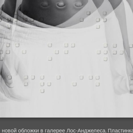
 новой обложки в галерее Лос-Анджелеса. Пластинка,