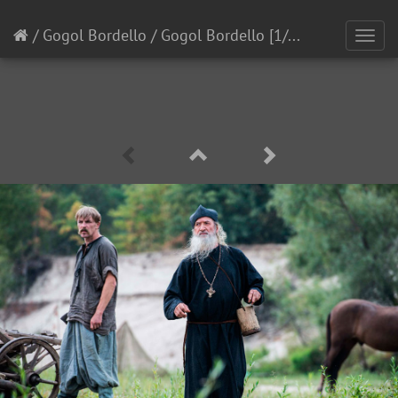
/
Gogol Bordello
/
Gogol Bordello
[1/11]
Toggl
navig