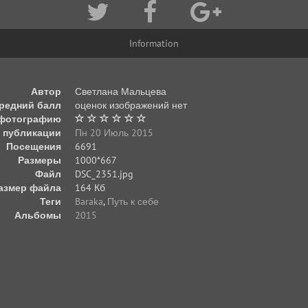
Information
Автор
Светлана Мальцева
редний балл
оценок изображений нет
 фотографию
 публикации
Пн 20 Июль 2015
Посещения
6691
Размеры
1000*667
Файл
DSC_2351.jpg
азмер файла
164 Кб
Теги
Baraka
,
Путь к себе
Альбомы
2015