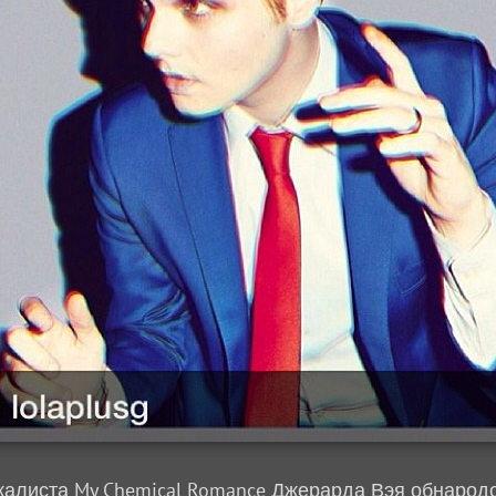
алиста My Chemical Romance Джерарда Вэя обнарод