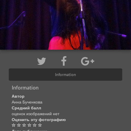
Information
Information
Автор
Анна Бученкова
Средний балл
оценок изображений нет
Оценить эту фотографию