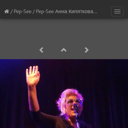
/
Pep-See
/
Pep-See Анна Кипяткова
[3/5]
Toggl
navig