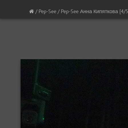
/
Pep-See
/
Pep-See Анна Кипяткова
[4/5