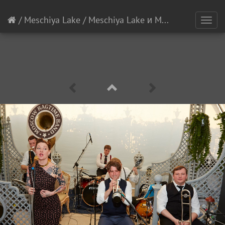
/
Meschiya Lake
/
Meschiya Lake и Moscow Ragtime Band
Toggl
navig