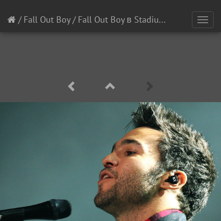
/
Fall Out Boy
/
Fall Out Boy в Stadium Live
[4/4]
Toggl
navig