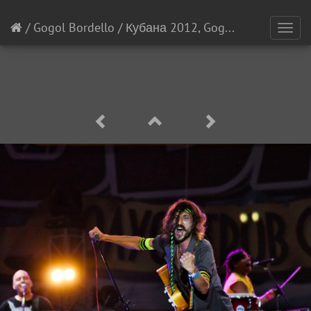
/
Gogol Bordello
/
Кубана 2012, Gogol Bordello
[3/1
Toggl
navig