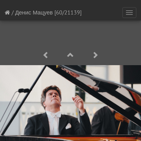
/
Денис Мацуев
[60/21139]
Toggl
navig