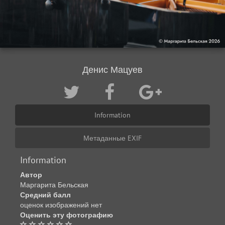
Денис Мацуев
Information
Метаданные EXIF
Information
Автор
Маргарита Бельская
Средний балл
оценок изображений нет
Оценить эту фотографию