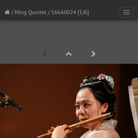
/
Ming Quintet
/
166A0024
[1/6]
Toggl
navig