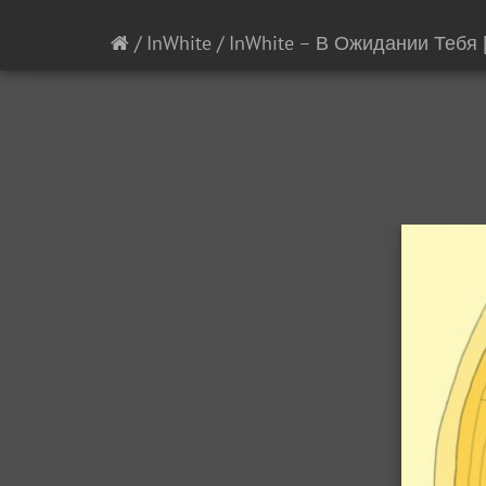
/
InWhite
/
InWhite – В Ожидании Тебя