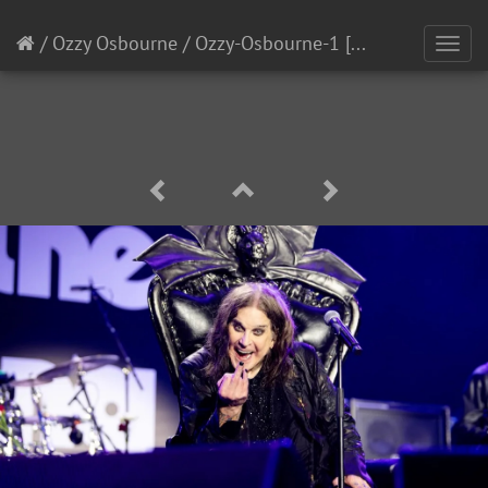
/
Ozzy Osbourne
/
Ozzy-Osbourne-1
[9/17]
Toggl
navig