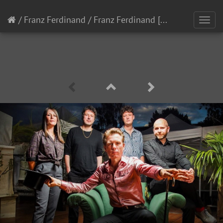
/
Franz Ferdinand
/
Franz Ferdinand
[1/6]
Toggl
navig