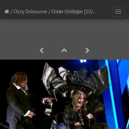
/
Ozzy Osbourne
/
Оззи Осборн
[10/17]
Toggl
navig