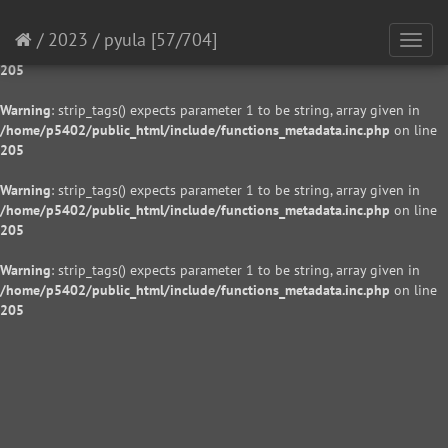
Warning
: strip_tags() expects parameter 1 to be string, array given in
/
2023
/
pyula
[57/704]
Toggl
/home/p5402/public_html/include/functions_metadata.inc.php
on line
navig
205
Warning
: strip_tags() expects parameter 1 to be string, array given in
/home/p5402/public_html/include/functions_metadata.inc.php
on line
205
Warning
: strip_tags() expects parameter 1 to be string, array given in
/home/p5402/public_html/include/functions_metadata.inc.php
on line
205
Warning
: strip_tags() expects parameter 1 to be string, array given in
/home/p5402/public_html/include/functions_metadata.inc.php
on line
205