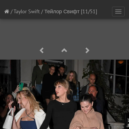
/
Taylor Swift
/
Тейлор Свифт
[11/51]
Toggl
navig