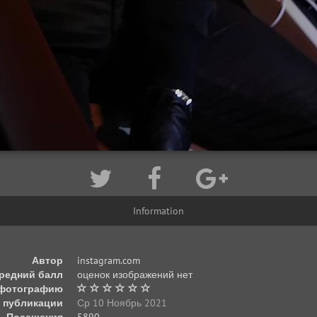
Information
Автор
instagram.com
редний балл
оценок изображений нет
 фотографию
 публикации
Ср 10 Ноябрь 2021