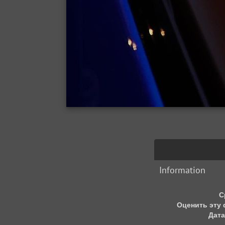
Information
С
Оценить эту
Дата