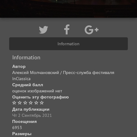
Information
Information
Автор
Алексей Молчановский / Пресс-служба фестиваля
InClassica
Средний балл
оценок изображений нет
Оценить эту фотографию
Дата публикации
Чт 2 Сентябрь 2021
Посещения
6953
Размеры