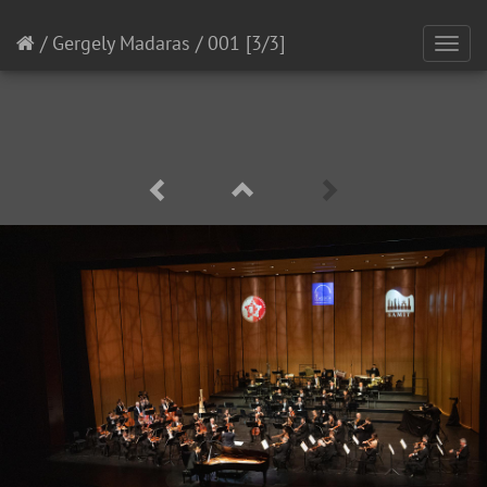
/
Gergely Madaras
/
001
[3/3]
Toggl
navig