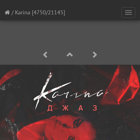
/
Karina
[4750/21145]
Toggl
navig