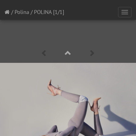
/
Polina
/
POLINA
[1/1]
Toggl
navig