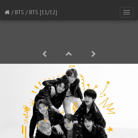
/
BTS
/
BTS
[11/12]
Toggl
navig