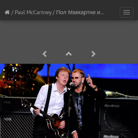
/
Paul McCartney
/
Пол Маккартни и Ринго Старр выпустили мини-альбом
Toggl
navig