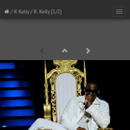
/
R Kelly
/
R. Kelly
[1/2]
Toggl
navig