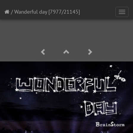
/
Wanderful day
[7977/21145]
Toggl
navig