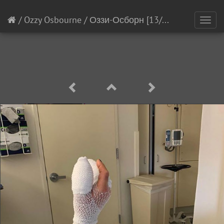
/
Ozzy Osbourne
/
Оззи-Осборн
[13/17]
Toggl
navig