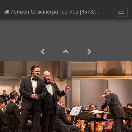
/
симон бокканегра гергиев
[9378/21145]
Toggl
navig