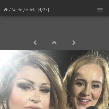
/
Adele
/
Adele
[4/27]
Toggl
navig