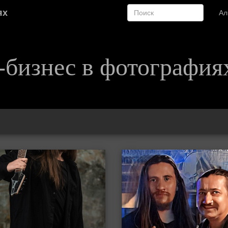
ях
А
-бизнес в фотография