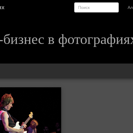
ях
А
-бизнес в фотография