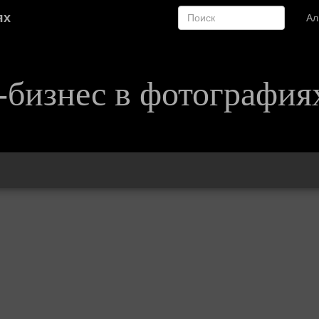
ях
А
-бизнес в фотография