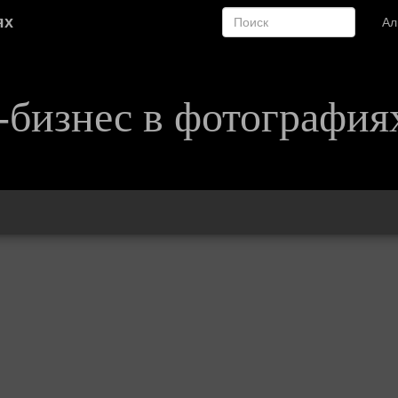
ях
А
-бизнес в фотография