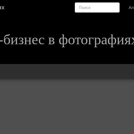
ях
А
-бизнес в фотография