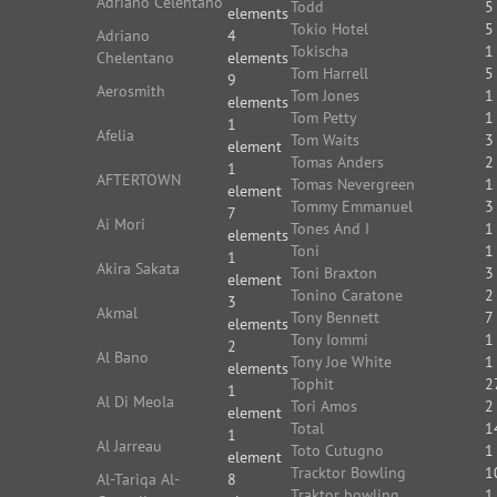
Adriano Celentano
Todd
5
elements
Tokio Hotel
5
Adriano
4
Tokischa
1
Chelentano
elements
Tom Harrell
5
9
Aerosmith
Tom Jones
1
elements
Tom Petty
1
1
Afelia
Tom Waits
3
element
Tomas Anders
2
1
AFTERTOWN
Tomas Nevergreen
1
element
Tommy Emmanuel
3
7
Ai Mori
Tones And I
1
elements
Toni
1
1
Akira Sakata
Toni Braxton
3
element
Tonino Caratone
2
3
Akmal
Tony Bennett
7
elements
Tony Iommi
1
2
Al Bano
Tony Joe White
1
elements
Tophit
2
1
Al Di Meola
Tori Amos
2
element
Total
1
1
Al Jarreau
Toto Cutugno
1
element
Tracktor Bowling
1
Al-Tariqa Al-
8
Traktor bowling
1