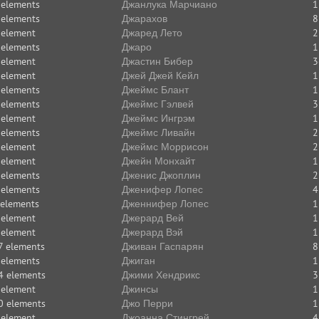
 elements
Джанлука Марчиано
1
 elements
Джарахов
8
 element
Джаред Лето
2
 elements
Джаро
1
 element
Джастин Бибер
3
 element
Джей Джей Кейл
1
 elements
Джеймс Блант
1
 elements
Джеймс Гэлвей
3
 element
Джеймс Ингрэм
1
 elements
Джеймс Ливайн
2
 element
Джеймс Моррисон
2
 element
Джейн Монхайт
1
 elements
Дженис Джоплин
2
 elements
Дженифер Лопес
4
 elements
Дженнифер Лопес
1
 element
Джерард Вей
1
 element
Джерард Вэй
1
7 elements
Дживан Гаспарян
8
 elements
Джиган
1
4 elements
Джими Хендрикс
3
 element
Джинсы
1
0 elements
Джо Перри
1
 element
Джоанна Стингрей
4