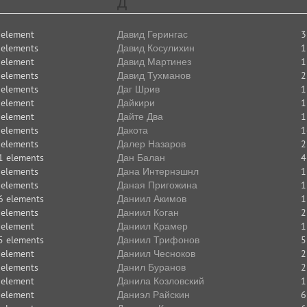
Д
 element
Давид Герингас
3
 elements
Давид Косулихин
1
 element
Давид Мартинез
1
 elements
Давид Тухманов
2
 elements
Даг Шрив
1
 element
Дайкири
1
 element
Дайте Два
1
 elements
Дакота
1
 elements
Далер Назаров
2
1 elements
Дан Балан
4
 elements
Дана Интернэшнл
1
 elements
Даная Пригожина
1
6 elements
Даниил Акимов
1
 elements
Даниил Коган
2
 element
Даниил Крамер
1
5 elements
Даниил Трифонов
5
 element
Даниил Чесноков
2
 elements
Данил Буранов
2
 element
Данила Козловский
1
 element
Даниэл Райскин
6