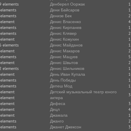
9 elements
Денберел Ооржак
1
 elements
Дени Байсаров
1
 elements
Денизе Бек
2
 element
Денис Власенко
4
 elements
Денис Кирпанев
1
 elements
Денис Клявер
2
 element
Денис Кожухин
1
6 elements
Денис Майданов
1
 element
Денис Макаров
2
 elements
Денис Мацуев
5
 element
Денис Швытов
2
2 elements
Денис Шильников
1
 element
День Иван Купала
1
 elements
День Победы
1
 elements
Депеш Мод
1
 element
Детский музыкальный театр юного
3
 element
актера
 element
Дефеса
3
 element
Децл
4
 element
Джамала
1
 elements
Джанго
2
 elements
Джанет Джексон
3