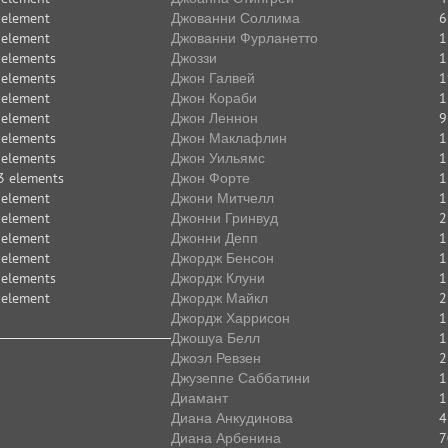
 element
Джованни Соллима
6
 element
Джованни Фурланетто
1
 elements
Джоззи
1
 elements
Джон Галвей
1
 element
Джон Кораби
1
 element
Джон Леннон
9
 elements
Джон Маклафлин
1
 elements
Джон Уильямс
1
3 elements
Джон Форте
1
 element
Джони Митчелл
1
 element
Джонни Гринвуд
2
 element
Джонни Депп
1
 element
Джордж Бенсон
1
 elements
Джордж Клуни
1
 element
Джордж Майкл
2
Джордж Харрисон
1
Джошуа Белл
1
Джоэл Ревзен
2
Джузеппе Саббатини
1
Диамант
1
Диана Анкудинова
4
Диана Арбенина
7