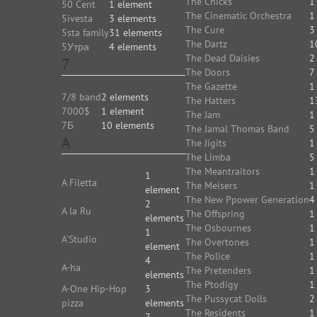
The Chicks
1
50 Cent
1 element
The Cinematic Orchestra
1
5ivesta
3 elements
The Cure
3
5sta family
31 elements
The Dartz
1
5Утра
4 elements
The Dead Daisies
2
7
The Doors
7
The Gazette
1
7/8 band
2 elements
The Hatters
1
7000$
1 element
The Jam
1
7Б
10 elements
The Jamal Thomas Band
5
A
The Jigits
1
The Limba
5
The Meantraitors
1
1
A Filetta
The Meisers
1
element
The New Ppower Generation
4
2
A la Ru
The Offspring
1
elements
The Osbournes
1
1
A'Studio
The Overtones
1
element
The Police
1
4
A-ha
The Pretenders
1
elements
The Ptodigy
1
A-One Hip-Hop
3
The Pussycat Dolls
2
pizza
elements
The Residents
1