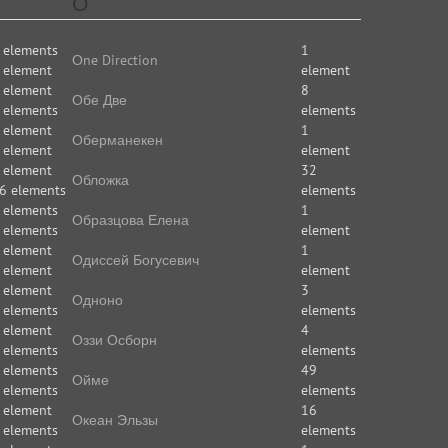
О
 elements
1
Оne Direction
 element
element
 element
8
Обе Две
 elements
elements
 element
1
Оберманекен
 element
element
 element
32
Обложка
6 elements
elements
 elements
1
Образцова Елена
 elements
element
 element
1
Одиссей Богусевич
 element
element
 element
3
Одноно
 elements
elements
 element
4
Оззи Осборн
 elements
elements
 elements
49
Ойме
 elements
elements
 element
16
Океан Эльзы
 elements
elements