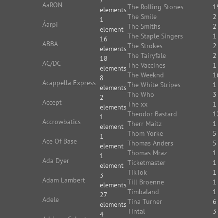
7
AaRON
The Rolling Stones
1
elements
The Smile
2
1
Áarpi
The Smiths
2
element
The Staple Singers
1
16
ABBA
The Strokes
2
elements
The Tairyfale
2
18
AC/DC
The Vaccines
1
elements
The Weeknd
1
8
Acappella Express
The White Stripes
1
elements
The Who
3
2
Accept
The xx
1
elements
Theodor Bastard
1
1
Accrowbatics
Therr Maitz
1
element
Thom Yorke
5
1
Ace Of Base
Thomas Anders
5
element
Thomas Mraz
1
1
Ada Dyer
Ticketmaster
1
element
TikTok
1
3
Adam Lambert
Till Broenne
1
elements
Timbaland
1
27
Adele
Tina Turner
6
elements
Tintal
3
4