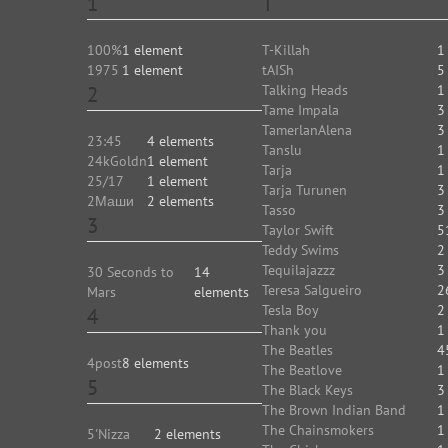
1
T
100%
1 element
T-Killah
1
1975
1 element
tAISh
5
2
Talking Heads
1
Tame Impala
3
TamerlanAlena
3
23:45
4 elements
Tanslu
1
24kGoldn
1 element
Tarja
1
25/17
1 element
Tarja Turunen
3
2Маши
2 elements
Tasso
3
3
Taylor Swift
5
Teddy Swims
2
Tequilajazzz
3
30 Seconds to
14
Teresa Salgueiro
2
Mars
elements
Tesla Boy
2
4
Thank you
1
The Beatles
4
4post
8 elements
The Beatlove
1
5
The Black Keys
3
The Brown Indian Band
1
The Chainsmokers
1
5'Nizza
2 elements