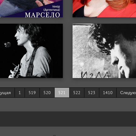
дущая
1
519
520
521
522
523
1410
Следу