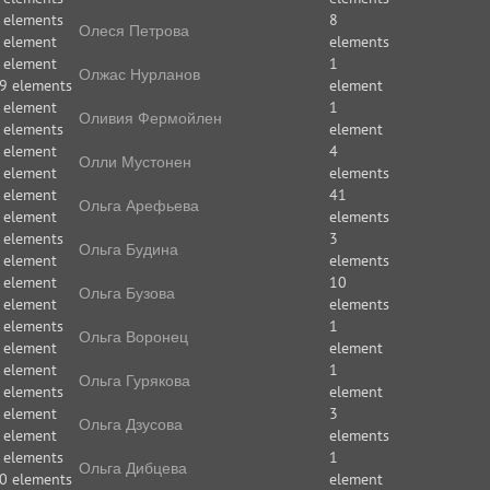
 elements
8
Олеся Петрова
 element
elements
 element
1
Олжас Нурланов
9 elements
element
 element
1
Оливия Фермойлен
 elements
element
 element
4
Олли Мустонен
 element
elements
 element
41
Ольга Арефьева
 element
elements
 elements
3
Ольга Будина
 element
elements
 element
10
Ольга Бузова
 element
elements
 elements
1
Ольга Воронец
 element
element
 element
1
Ольга Гурякова
 elements
element
 element
3
Ольга Дзусова
 element
elements
 elements
1
Ольга Дибцева
0 elements
element